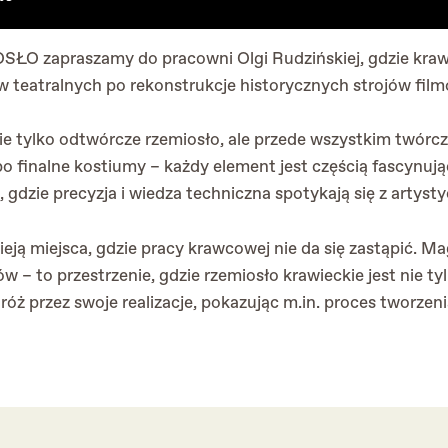
SŁO zapraszamy do pracowni Olgi Rudzińskiej, gdzie kraw
w teatralnych po rekonstrukcje historycznych strojów fil
ie tylko odtwórcze rzemiosło, ale przede wszystkim twórc
po finalne kostiumy – każdy element jest częścią fascynują
, gdzie precyzja i wiedza techniczna spotykają się z artysty
eją miejsca, gdzie pracy krawcowej nie da się zastąpić. Ma
w – to przestrzenie, gdzie rzemiosło krawieckie jest nie ty
óż przez swoje realizacje, pokazując m.in. proces tworzenia