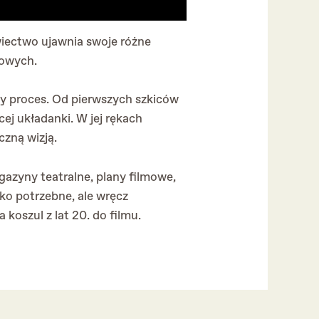
iectwo ujawnia swoje różne
mowych.
zy proces. Od pierwszych szkiców
cej układanki. W jej rękach
czną wizją.
gazyny teatralne, plany filmowe,
lko potrzebne, ale wręcz
 koszul z lat 20. do filmu.