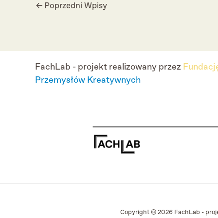
Post
←
Poprzedni Wpisy
navigation
FachLab - projekt realizowany przez
Fundację
Przemysłów Kreatywnych
Copyright © 2026 FachLab - proje