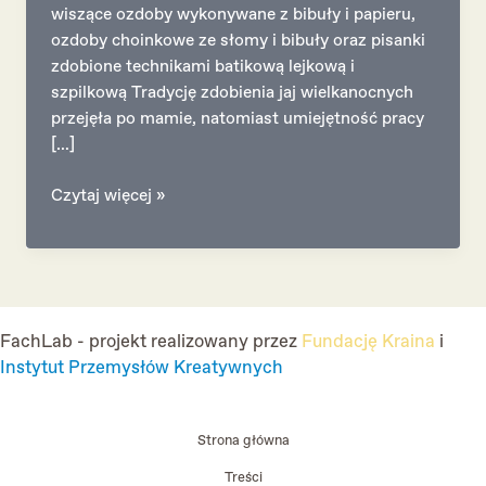
wiszące ozdoby wykonywane z bibuły i papieru,
ozdoby choinkowe ze słomy i bibuły oraz pisanki
zdobione technikami batikową lejkową i
szpilkową Tradycję zdobienia jaj wielkanocnych
przejęła po mamie, natomiast umiejętność pracy
[…]
Iwona
Czytaj więcej »
Barecka
FachLab - projekt realizowany przez
Fundację Kraina
i
Instytut Przemysłów Kreatywnych
Strona główna
Treści