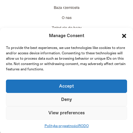
Baza rzemiosła
O nas
Zgłoś się do bazy
Manage Consent
Edycja 2024
To provide the best experiences, we use technologies like cookies to store
and/or access device information. Consenting to these technologies will
allow us to process data such as browsing behavior or unique IDs on this
site. Not consenting or withdrawing consent, may adversely affect certain
features and functions.
Accept
Deny
View preferences
Copyright © 2026 FachLab - projekt realizowany przez Fundację Kraina i Instytut Przemysłów
Kreatywnych |
Polityka prywatności (EU)
|
RODO
Polityka prywatności
RODO