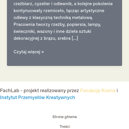
rzeźbiarz, cyzelier i odlewnik, a kolejne pokolenia
kontynuowały rzemiosło, łącząc artystyczne
odlewy z klasyczną techniką metalową.
Pracownia tworzy rzeźby, popiersia, lampy,
świeczniki, wazony i inne dzieła sztuki
dekoracyjnej z brązu, srebra […]
Łopieńscy
Czytaj więcej »
FachLab - projekt realizowany przez
Fundację Kraina
i
Instytut Przemysłów Kreatywnych
Strona główna
Treści