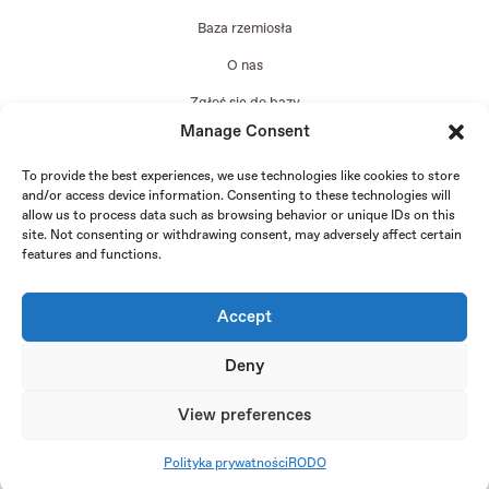
Baza rzemiosła
O nas
Zgłoś się do bazy
Manage Consent
Edycja 2024
To provide the best experiences, we use technologies like cookies to store
and/or access device information. Consenting to these technologies will
allow us to process data such as browsing behavior or unique IDs on this
site. Not consenting or withdrawing consent, may adversely affect certain
features and functions.
Accept
Deny
View preferences
Copyright © 2026 FachLab - projekt realizowany przez Fundację Kraina i Instytut Przemysłów
Kreatywnych |
Polityka prywatności (EU)
|
RODO
Polityka prywatności
RODO