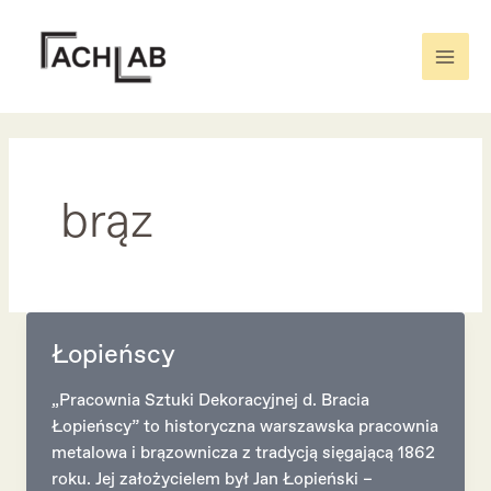
Skip
to
content
Mai
Men
brąz
Łopieńscy
„Pracownia Sztuki Dekoracyjnej d. Bracia
Łopieńscy” to historyczna warszawska pracownia
metalowa i brązownicza z tradycją sięgającą 1862
roku. Jej założycielem był Jan Łopieński –