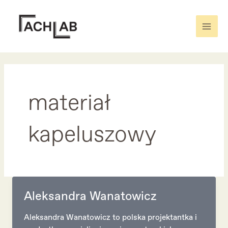
Skip
to
content
Mai
Men
materiał
kapeluszowy
Aleksandra Wanatowicz
Aleksandra Wanatowicz to polska projektantka i