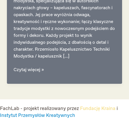
modystka, specjalizująca się w autorskich
nakryciach głowy – kapeluszach, fascynatorach i
opaskach. Jej prace wyróżnia odwaga,
kreatywność i ręczne wykonanie; łączy klasyczne
tradycje modystki z nowoczesnym podejściem do
formy i dekoru. Każdy projekt to wynik
indywidualnego podejścia, z dbałością o detal i
charakter. Rrzemiosło Kapelusznictwo Techniki
Modystka / kapelusznik […]
Aleksandra
Czytaj więcej »
Wanatowicz
FachLab - projekt realizowany przez
Fundację Kraina
i
Instytut Przemysłów Kreatywnych