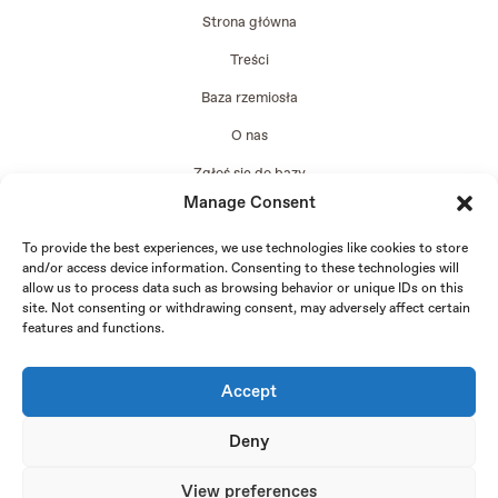
Strona główna
Treści
Baza rzemiosła
O nas
Zgłoś się do bazy
Manage Consent
Edycja 2024
To provide the best experiences, we use technologies like cookies to store
and/or access device information. Consenting to these technologies will
allow us to process data such as browsing behavior or unique IDs on this
site. Not consenting or withdrawing consent, may adversely affect certain
features and functions.
Accept
Deny
View preferences
Copyright © 2026 FachLab - projekt realizowany przez Fundację Kraina i Instytut Przemysłów