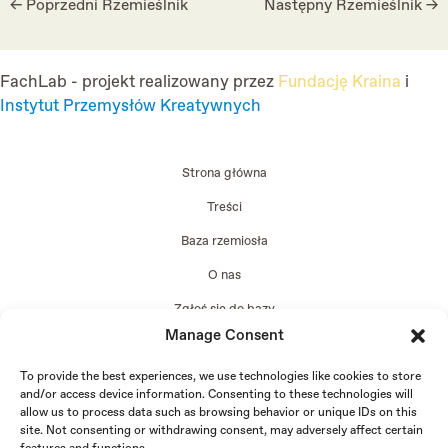
←
Poprzedni Rzemieślnik
Następny Rzemieślnik
→
navigation
FachLab - projekt realizowany przez
Fundację Kraina
i
Instytut Przemysłów Kreatywnych
Strona główna
Treści
Baza rzemiosła
O nas
Zgłoś się do bazy
Manage Consent
Edycja 2024
To provide the best experiences, we use technologies like cookies to store
and/or access device information. Consenting to these technologies will
allow us to process data such as browsing behavior or unique IDs on this
site. Not consenting or withdrawing consent, may adversely affect certain