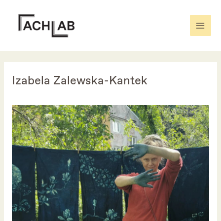
Skip
to
content
Mai
Men
Izabela Zalewska-Kantek