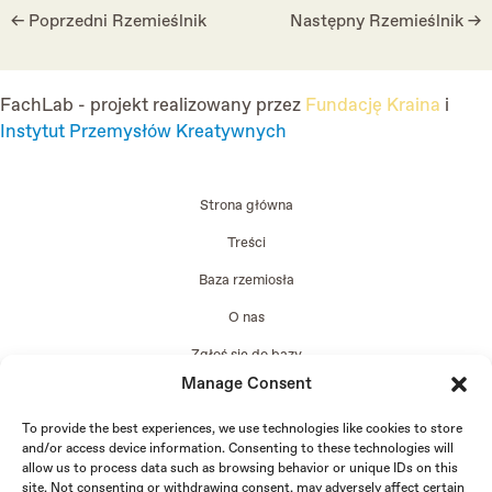
Post
←
Poprzedni Rzemieślnik
Następny Rzemieślnik
→
navigation
FachLab - projekt realizowany przez
Fundację Kraina
i
Instytut Przemysłów Kreatywnych
Strona główna
Treści
Baza rzemiosła
O nas
Zgłoś się do bazy
Manage Consent
Edycja 2024
To provide the best experiences, we use technologies like cookies to store
and/or access device information. Consenting to these technologies will
allow us to process data such as browsing behavior or unique IDs on this
site. Not consenting or withdrawing consent, may adversely affect certain