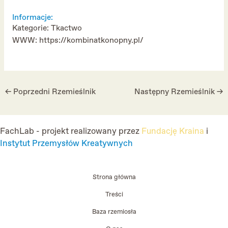
Informacje:
Kategorie: Tkactwo
WWW:
https://kombinatkonopny.pl/
Post
←
Poprzedni Rzemieślnik
Następny Rzemieślnik
→
navigation
FachLab - projekt realizowany przez
Fundację Kraina
i
Instytut Przemysłów Kreatywnych
Strona główna
Treści
Baza rzemiosła