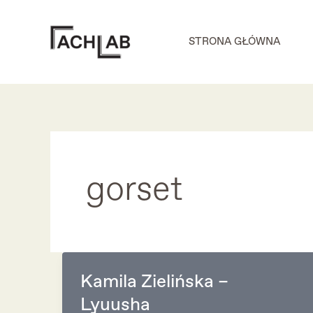
Skip
to
STRONA GŁÓWNA
content
gorset
Kamila Zielińska –
Lyuusha