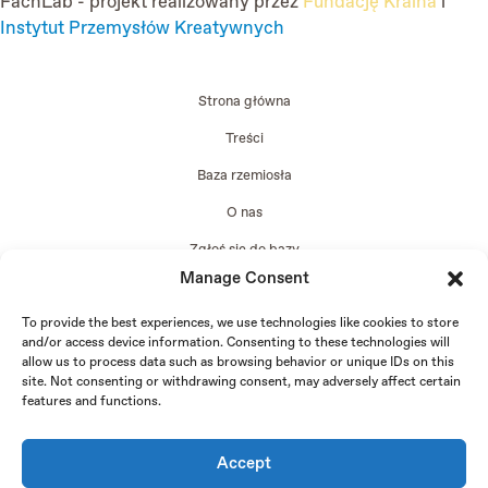
FachLab - projekt realizowany przez
Fundację Kraina
i
Instytut Przemysłów Kreatywnych
Strona główna
Treści
Baza rzemiosła
O nas
Zgłoś się do bazy
Manage Consent
Edycja 2024
To provide the best experiences, we use technologies like cookies to store
and/or access device information. Consenting to these technologies will
allow us to process data such as browsing behavior or unique IDs on this
site. Not consenting or withdrawing consent, may adversely affect certain
features and functions.
Accept