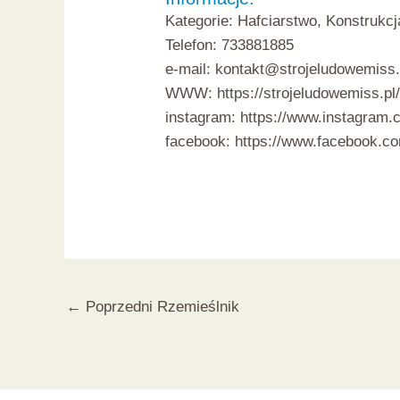
Kategorie: Hafciarstwo, Konstrukc
Telefon: 733881885
e-mail: kontakt@strojeludowemiss.
WWW:
https://strojeludowemiss.pl
instagram:
https://www.instagram.
facebook:
https://www.facebook.co
Post
←
Poprzedni Rzemieślnik
navigation