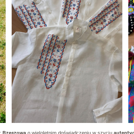
Rzeszowa
autentyc
 z
o wieloletnim doświadczeniu w szyciu