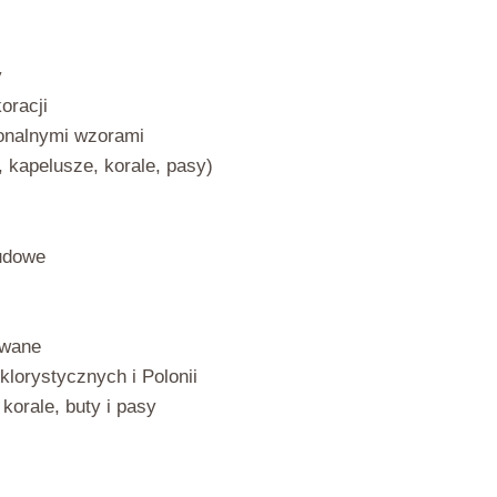
y
oracji
ionalnymi wzorami
 kapelusze, korale, pasy)
ludowe
owane
klorystycznych i Polonii
 korale, buty i pasy