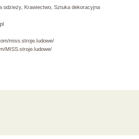
ja odzieży, Krawiectwo, Sztuka dekoracyjna
pl
/
com/miss.stroje.ludowe/
m/MISS.stroje.ludowe/